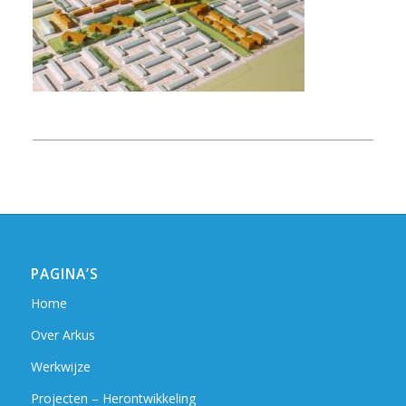
PAGINA’S
Home
Over Arkus
Werkwijze
Projecten – Herontwikkeling