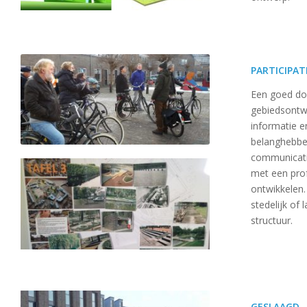
PARTICIPAT
Een goed doo
gebiedsontwik
informatie e
belanghebben
communicatie
met een prof
ontwikkelen.
stedelijk of 
structuur.
GESLAAGD