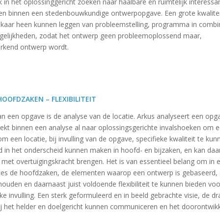
rk in het oplossinggericht zoeken naar haalbare en ruimtelijk interessa
en binnen een stedenbouwkundige ontwerpopgave. Een grote kwalitei
elkaar heen kunnen leggen van probleemstelling, programma in combi
gelijkheden, zodat het ontwerp geen probleemoplossend maar,
erkend ontwerp wordt.
HOOFDZAKEN – FLEXIBILITEIT
n een opgave is de analyse van de locatie. Arkus analyseert een opg
zoekt binnen een analyse al naar oplossingsgerichte invalshoeken om e
m een locatie, bij invulling van de opgave, specifieke kwaliteit te ku
d in het onderscheid kunnen maken in hoofd- en bijzaken, en kan da
met overtuigingskracht brengen. Het is van essentieel belang om in 
es de hoofdzaken, de elementen waarop een ontwerp is gebaseerd, 
ouden en daarnaast juist voldoende flexibiliteit te kunnen bieden voo
ke invulling. Een sterk geformuleerd en in beeld gebrachte visie, de d
bij het helder en doelgericht kunnen communiceren en het doorontwik