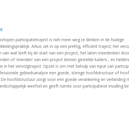
IE
rlopen participatietraject is niet meer weg te denken in de huidige
kelingspraktijk. Arkus zet in op een prettig, efficiënt traject; het ve
n van wat leeft bij de start van een project, het laten meedenken doo
den of ‘vrienden’ van een project binnen gestelde kaders , en helde
 in het vervolgtraject. Opzet is om met behulp van input van partici
essionele gebiedsanalyse een goede, stevige hoofdstructuur of hoofd
 De hoofdstructuur zorgt voor een goede verankering en verbinding 
landschappelijk weefsel en geeft ruimte voor participatieve invulling b