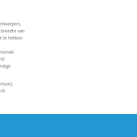
ontwerpers,
e breedte van
it te hebben
sionals
nd
ndige
ctuur),
sch