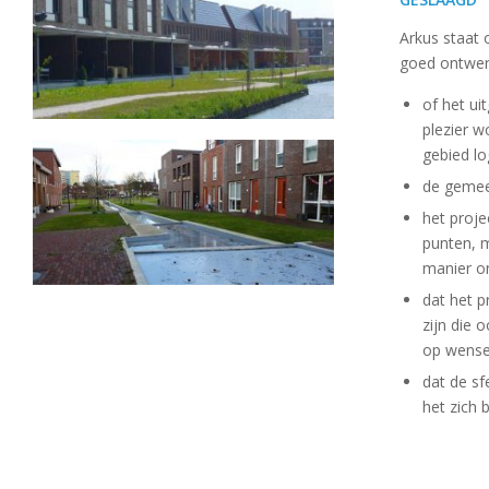
Arkus staat 
goed ontwer
of het ui
plezier w
gebied lo
de gemeen
het proje
punten, m
manier on
dat het p
zijn die 
op wensen
dat de sf
het zich 