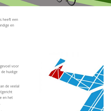
s heeft een
undige en
 gevoel voor
 de huidige
an de veelal
lgericht
ie en het
.