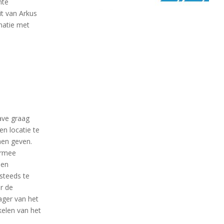
nte
t van Arkus
natie met
ave graag
en locatie te
nnen geven.
armee
een
steeds te
r de
rager van het
kelen van het