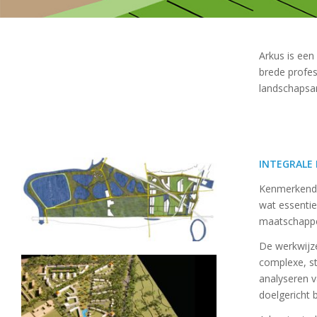
Arkus is een
brede profes
landschapsar
INTEGRALE
Kenmerkend v
wat essentie
maatschappel
De werkwijze
complexe, st
analyseren v
doelgericht