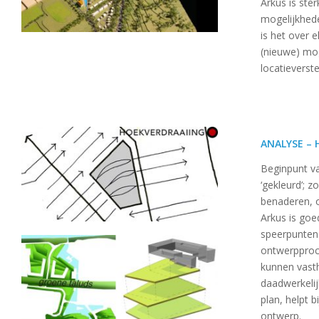
Arkus is ste
mogelijkhed
is het over 
(nieuwe) mo
locatieverst
ANALYSE – 
Beginpunt va
‘gekleurd’; 
benaderen, o
Arkus is goe
speerpunten 
ontwerpproc
kunnen vasth
daadwerkelij
plan, helpt 
ontwerp.