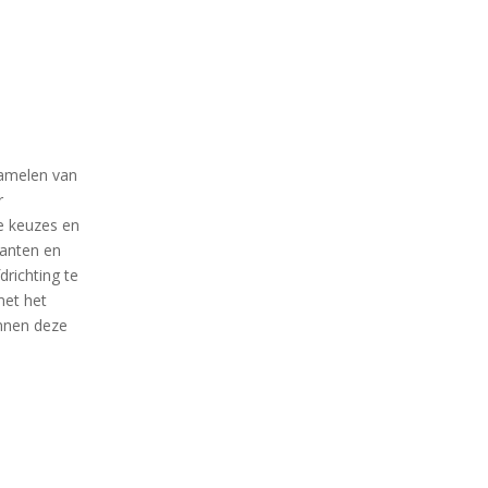
rzamelen van
r
re keuzes en
panten en
richting te
met het
innen deze