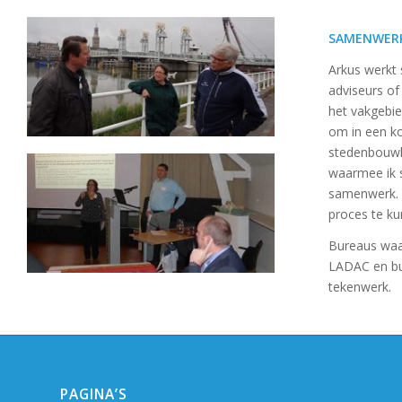
SAMENWER
Arkus werkt 
adviseurs of
het vakgebie
om in een ko
stedenbouwku
waarmee ik 
samenwerk. 
proces te ku
Bureaus waar
LADAC en bu
tekenwerk.
PAGINA’S