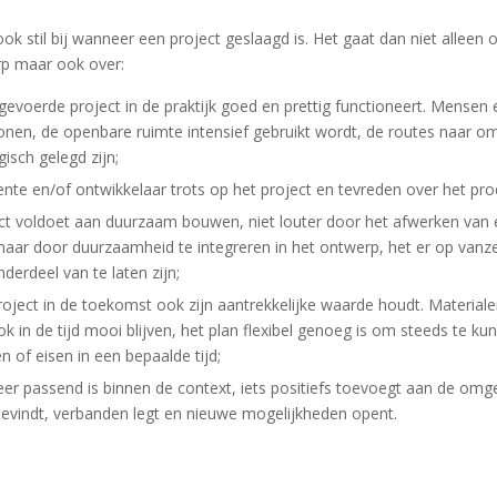
ook stil bij wanneer een project geslaagd is. Het gaat dan niet alleen 
p maar ook over:
tgevoerde project in de praktijk goed en prettig functioneert. Mensen
onen, de openbare ruimte intensief gebruikt wordt, de routes naar o
gisch gelegd zijn;
te en/of ontwikkelaar trots op het project en tevreden over het proc
ct voldoet aan duurzaam bouwen, niet louter door het afwerken van e
aar door duurzaamheid te integreren in het ontwerp, het er op vanz
derdeel van te laten zijn;
roject in de toekomst ook zijn aantrekkelijke waarde houdt. Materiale
ook in de tijd mooi blijven, het plan flexibel genoeg is om steeds te ku
 of eisen in een bepaalde tijd;
eer passend is binnen de context, iets positiefs toevoegt aan de omg
bevindt, verbanden legt en nieuwe mogelijkheden opent.