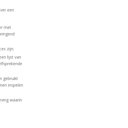
over een
 er met
mringend
es zijn;
en lijst van
elfsprekende
n gebruikt
nnen inspelen
eving waarin